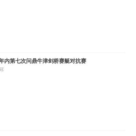
年内第七次问鼎牛津剑桥赛艇对抗赛
冠