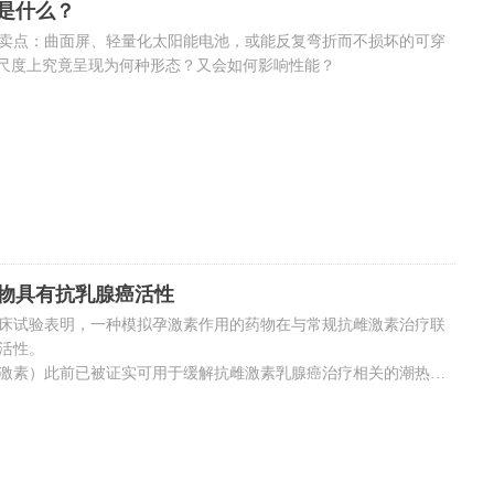
竟是什么？
卖点：曲面屏、轻量化太阳能电池，或能反复弯折而不损坏的可穿
子尺度上究竟呈现为何种形态？又会如何影响性能？
物具有抗乳腺癌活性
床试验表明，一种模拟孕激素作用的药物在与常规抗雌激素治疗联
活性。
激素）此前已被证实可用于缓解抗雌激素乳腺癌治疗相关的潮热症
。PIONEER 试验最新结果显示，在抗雌激素治疗基础上联合低剂
抗癌活性（抑制肿瘤生长）。