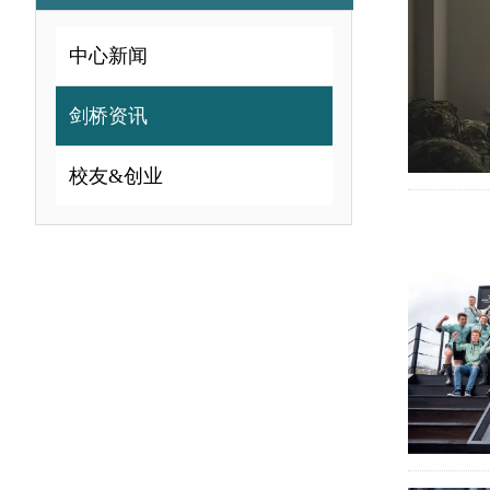
中心新闻
剑桥资讯
校友&创业