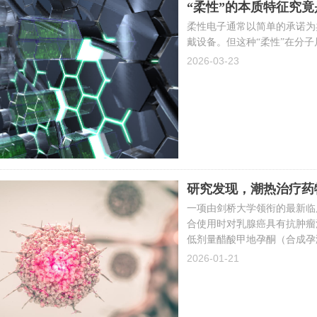
“柔性”的本质特征究
柔性电子通常以简单的承诺为
戴设备。但这种“柔性”在分
2026-03-23
研究发现，潮热治疗药
一项由剑桥大学领衔的最新临
合使用时对乳腺癌具有抗肿瘤
低剂量醋酸甲地孕酮（合成孕
状，从而帮助患者继续接受治疗
2026-01-21
量甲地孕酮，可能还具有直接