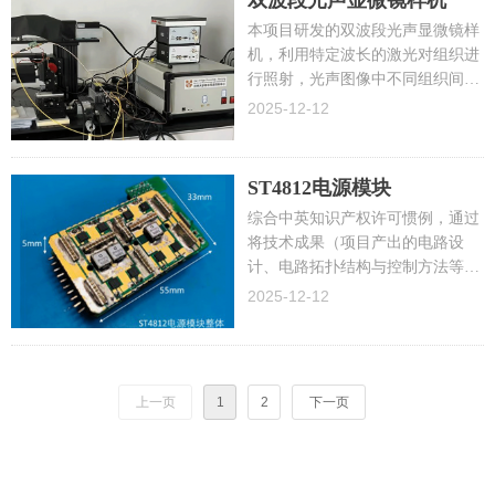
双波段光声显微镜样机
本项目研发的双波段光声显微镜样
机，利用特定波长的激光对组织进
行照射，光声图像中不同组织间的
光学对比度较高，能够实现无标记
2025-12-12
状态下的生物组织结构和功能成
像，为研究生物组织的形态结构、
生理特征、病理特征、代谢功能等
ST4812电源模块
提供了重要的手段。
​​​​​​​综合中英知识产权许可惯例，通过
将技术成果（项目产出的电路设
计、电路拓扑结构与控制方法等关
键技术）的知识产权许可至中心孵
2025-12-12
化企业，实现该技术商业化的初次
尝试
上一页
1
2
下一页