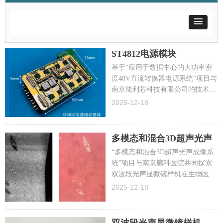
ST4812电源模块
基于“应用于数据中心的大功率密
度48V直流转换器电源系统”项目与
南京能利芯科技有限公司的技术合
作，中心与能利芯达成一组知识产
2025-12-18
权的技术许可。
多模态和混合3D超声光声
成像系统
“多模态和混合3D超声光声成像系
统”项目与南京脑科医院共同探索
双波段光声显微镜样机在生物医疗
特定应用场景下的技术验证。
2025-12-18