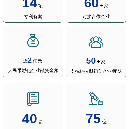
14
60
+
项
家
专利备案
对接合作企业
2
50
+
近
亿元
家
人民币孵化企业融资金额
支持科技型初创企业/团队
40
75
篇
位