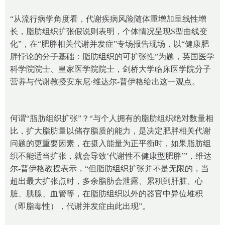
“从流行病学角度看，代谢疾病风险随体重增加呈线性增
长，脂肪组织扩张假说则表明，个体情况呈现S型曲线变
化”，在“肥胖相关代谢并发症”专场报告现场，以“健康肥
胖悖论的分子基础：脂肪组织的可扩张性”为题，英国医学
科学院院士、皇家医学院院士，剑桥大学临床医学院分子
营养与代谢教授安东尼·维达尔-普伊格给出这一观点。
何谓“脂肪组织扩张”？“与个人拥有的脂肪组织绝对数量相
比，扩大脂肪量以储存脂质的能力，是决定肥胖相关代谢
问题的更重要因素，在摄入能量为正平衡时，如果脂肪组
织不能适当扩张，就会导致‘代谢性不健康型肥胖’”，维达
尔-普伊格教授表示，“但脂肪组织扩张并不是无限的，当
超出最大扩张点时，多余脂肪会泄露、累积到肝脏、心
脏、胰腺、血管等，在脂肪组织以外的器官中异位堆积
（即脂毒性），代谢并发症由此出现”。