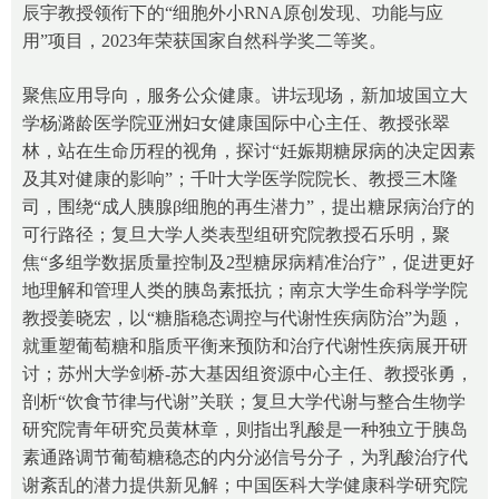
辰宇教授领衔下的“细胞外小RNA原创发现、功能与应
用”项目，2023年荣获国家自然科学奖二等奖。
聚焦应用导向，服务公众健康。讲坛现场，新加坡国立大
学杨潞龄医学院亚洲妇女健康国际中心主任、教授张翠
林，站在生命历程的视角，探讨“妊娠期糖尿病的决定因素
及其对健康的影响”；千叶大学医学院院长、教授三木隆
司，围绕“成人胰腺β细胞的再生潜力”，提出糖尿病治疗的
可行路径；复旦大学人类表型组研究院教授石乐明，聚
焦“多组学数据质量控制及2型糖尿病精准治疗”，促进更好
地理解和管理人类的胰岛素抵抗；南京大学生命科学学院
教授姜晓宏，以“糖脂稳态调控与代谢性疾病防治”为题，
就重塑葡萄糖和脂质平衡来预防和治疗代谢性疾病展开研
讨；苏州大学剑桥-苏大基因组资源中心主任、教授张勇，
剖析“饮食节律与代谢”关联；复旦大学代谢与整合生物学
研究院青年研究员黄林章，则指出乳酸是一种独立于胰岛
素通路调节葡萄糖稳态的内分泌信号分子，为乳酸治疗代
谢紊乱的潜力提供新见解；中国医科大学健康科学研究院