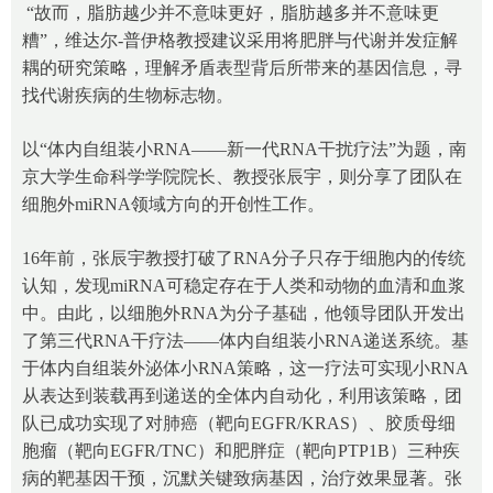
“故而，脂肪越少并不意味更好，脂肪越多并不意味更
糟”，维达尔-普伊格教授建议采用将肥胖与代谢并发症解
耦的研究策略，理解矛盾表型背后所带来的基因信息，寻
找代谢疾病的生物标志物。
以“体内自组装小RNA——新一代RNA干扰疗法”为题，南
京大学生命科学学院院长、教授张辰宇，则分享了团队在
细胞外miRNA领域方向的开创性工作。
16年前，张辰宇教授打破了RNA分子只存于细胞内的传统
认知，发现miRNA可稳定存在于人类和动物的血清和血浆
中。由此，以细胞外RNA为分子基础，他领导团队开发出
了第三代RNA干疗法——体内自组装小RNA递送系统。基
于体内自组装外泌体小RNA策略，这一疗法可实现小RNA
从表达到装载再到递送的全体内自动化，利用该策略，团
队已成功实现了对肺癌（靶向EGFR/KRAS）、胶质母细
胞瘤（靶向EGFR/TNC）和肥胖症（靶向PTP1B）三种疾
病的靶基因干预，沉默关键致病基因，治疗效果显著。张