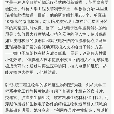
学是一种改变目前药物治疗范式的创新举措”，英国皇家学
会院士、剑桥大学工程系菲利普亲王工学教授乔治·马里亚
瑞斯如此描绘道。目前，他的研究组利用256 个、单直径
10 微米的微电极阵，对大脑皮质实现了单神经元层面分辨
率的高精度功能成像。当下，生物电子医学亟待解决的难
题是：如何最大程度地减少植入器件的侵入性，使其保留
如经皮电极般的微创口和桨状电极般的低漂移优点？马里
亚瑞斯教授开发的自驱动薄膜植入技术给出了解决方案
——微电子编织物在植入后会膨胀、展开，达到侵入性最
小化效果。“薄膜植入技术使微创效果下的植入不同形状电
极成为可能；通过与再生医学协同，植入电极和组织一起
能发挥更大作用”，他总结道。
以“系统工程生物学的多尺度生物制造”为题，剑桥大学工
程系生物工程教授黄艳燕介绍了其研究小组在器官芯片、
类器官、肿瘤类生物组装，软材料和生物材料3D 打印，可
穿戴传感器和生物电子器件的纤维生物制造等相关领域的
最新研究进展。她分享道，“利用多尺度生物制造，可以扩