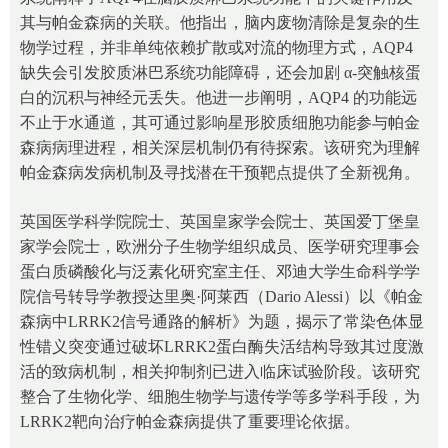
其与帕金森病的关联。他指出，脑内废物清除是复杂的生
物学过程，并非单纯依赖扩散或对流的物理方式，AQP4
缺失会引发胶质淋巴系统功能障碍，还会加剧 α-突触核蛋
白的沉积与神经元丢失。他进一步阐明，AQP4 的功能远
不止于水通道，其可通过影响星形胶质细胞功能参与帕金
森病病理进程，相关深层机制仍有待探索。该研究为理解
帕金森病发病机制及寻找潜在干预靶点提供了全新视角。
英国医学科学院院士、英国皇家学会院士、英国爱丁堡皇
家学会院士，欧洲分子生物学组织成员、医学研究理事会
蛋白质磷酸化与泛素化研究室主任、邓迪大学生命科学学
院信号转导学教授达里奥·阿莱西（Dario Alessi）以《帕金
森病中LRRK2信号通路的解析》为题，揭示了常染色体显
性错义突变通过破坏LRRK2蛋白酶失活结构导致其过度激
活的致病机制，相关抑制剂已进入临床试验阶段。该研究
整合了生物化学、细胞生物学与遗传学等多学科手段，为
LRRK2靶向治疗帕金森病提供了重要理论依据。