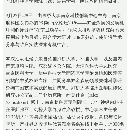
全球神经医学领域加速开展跨学科、跨国界的协同研究。
3月27日-28日，由剑桥大学南京科技创新中心主办，南京
脑科医院协办的“剑桥南京论坛2026——帕金森病的发病机
理和临床诊疗”在宁成功举办。论坛以推动基础研究向临床
应用转化为目标，融合学术研讨与临床参访，使前沿学术
分享与临床实践探索有机结合。
本次活动汇聚了来自英国剑桥大学、邓迪大学，以及国内
南京脑科医院、东部战区总医院、天津医科大学总医院、
南京医科大学、华中科技大学同济医学院附属协和医院等
机构的中英权威专家，共同分享帕金森病领域关键科学研
究与前沿技术实践的最新成果。剑桥大学临床医学院转化
研究办公室副主任亚历克斯・萨莫什金（Alex
Samoshkin）博士，南京脑科医院副院长、老年神经内科主
任医师张丽，剑桥大学终身讲席教授、中心学术主任兼
CEO初大平等嘉宾出席活动。活动吸引政府、高校与临床
院所、产业界及投资界代表70余名嘉宾线下参会，近800名