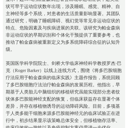
状可早于运动症状数年出现，涉及睡眠、感觉、精神、自
主神经等多个系统，对患者的生活质量影响显著。其团队
通过研究，明确了睡眠障碍、视幻觉等常见非运动症状的
特点、危险因素及与疾病进展的关联。该研究为帕金森病
非运动症状的早期识别和个体化干预提供了重要参考，也
推动了帕金森病被重新定义为多系统障碍综合征的认知升
级。
英国医学科学院院士、剑桥大学临床神经科学教授罗杰·巴
克（Roger Barker）以线上连线方式，围绕《将多巴胺细胞
疗法应用于帕金森病的临床实践》主题作报告，系统回顾
了多巴胺细胞疗法治疗帕金森病的发展历程。他指出，早
期基于人类胎儿中脑组织的移植研究虽能实现部分患者纹
状体多巴胺能神经支配的恢复，但临床获益存在显著个体
差异，并存在移植物诱导的运动障碍风险。目前，多项基
于人类多能干细胞来源多巴胺能神经元的临床试验正在进
行中，初步结果显示该策略总体安全，但移植物存活率、
临床疗效的一致性以及免疫抑制方案仍需进一步优化。