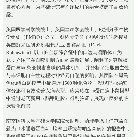
条核心方向，为基础研究与临床应用的融合搭建了高效桥
梁。
英国医学科学院院士、英国皇家学会院士、欧洲分子生物
学组织（EMBO）会员、剑桥大学分子神经遗传学教授及
英国痴呆症研究所组长大卫·鲁宾斯坦（David
Rubinsztein）以《帕金森综合征中的自噬与溶酶体》为
题，介绍了在自噬机制方面的最新进展，阐释了α-突触核
蛋白与tau突变损害自噬的具体机制，并分析了细胞自主性
与非细胞自主性过程对神经元自噬的影响。其团队在斑马
鱼tau蛋白病模型中筛选近 1500 种化合物，发现靶向溶酶
体分泌可有效改善疾病表型。该策略在tau蛋白病小鼠模型
中通过老药新用（醋甲唑胺）得到验证，展现出良好的临
床转化前景。
南京医科大学基础医学院院长助理、药理学系主任范益在
题为《水通道蛋白4、脑淋巴系统与帕金森病》的报告中，
系统阐释了AQP4在脑胶质淋巴系统功能中的关键作用及